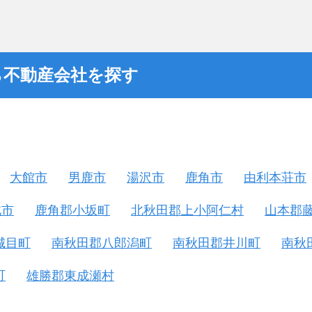
ら不動産会社を探す
大館市
男鹿市
湯沢市
鹿角市
由利本荘市
北市
鹿角郡小坂町
北秋田郡上小阿仁村
山本郡
城目町
南秋田郡八郎潟町
南秋田郡井川町
南秋
町
雄勝郡東成瀬村