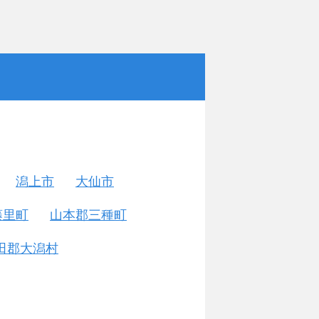
潟上市
大仙市
藤里町
山本郡三種町
田郡大潟村