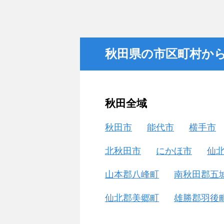
秋田県の市区町村か
秋田全域
秋田市
能代市
横手市
北秋田市
にかほ市
仙
山本郡八峰町
南秋田郡五
仙北郡美郷町
雄勝郡羽後