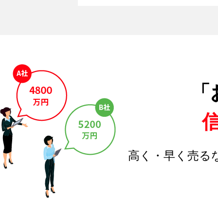
「
高く・早く売る