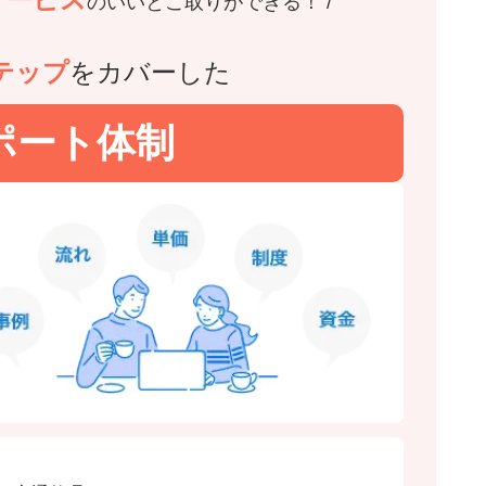
の
いいとこ取りができる！
テップ
をカバーした
ポート体制