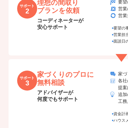
理想の間取り
要望
サポート
営業
プランを依頼
2
営業
コーディネーターが
安心サポート
要望の
営業担
面談日
家づくりのプロに
家づ
サポート
各社
無料相談
3
提案
アドバイザーが
追加
何度でもサポート
工務
資金計
ハウス