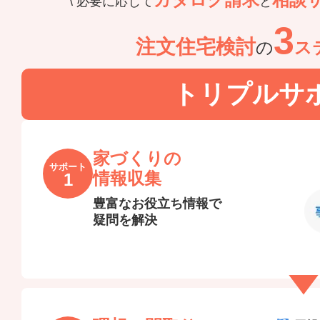
必要に応じて
と
3
注文住宅検討
の
ス
トリプルサ
家づくりの
サポート
情報収集
1
豊富なお役立ち情報で
疑問を解決