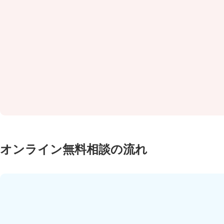
おおよそでもOK！
面
希望のエリア・広さ・
面
間取り
嫌
年収や予算
営
初回最大５社を選択
代
オンライン無料相談の流れ