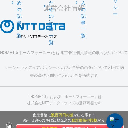
リ
め
た
入
運営会社情報
シ
の
め
の
ー
記
の
記
事
記
事
一
事
一
覧
一
覧
覧
HOME4U(ホームフォーユー)とは
運営会社
個人情報の取り扱いについて
ソーシャルメディアポリシーおよび広告等の画像について
利用規約
登録商標
お問い合わせ
広告を掲載する
「HOME4U」および「ホームフォーユー」は
株式会社NTTデータ・ウィズの登録商標です
査定価格に
数百万円の差
が出る事も！
売却成功のカギは複数企業の
査定価格の比較
から
Copyright © 2025 NTT DATA WITH Corporation