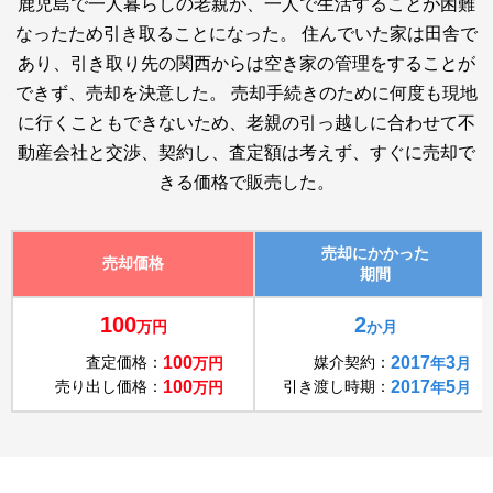
鹿児島で一人暮らしの老親が、一人で生活することが困難
なったため引き取ることになった。 住んでいた家は田舎で
あり、引き取り先の関西からは空き家の管理をすることが
できず、売却を決意した。 売却手続きのために何度も現地
に行くこともできないため、老親の引っ越しに合わせて不
動産会社と交渉、契約し、査定額は考えず、すぐに売却で
きる価格で販売した。
売却にかかった
売却価格
期間
100
2
万円
か月
査定価格：
100
媒介契約：
2017
3
万円
年
月
売り出し価格：
100
引き渡し時期：
2017
5
万円
年
月