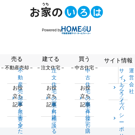
Powered by
売る
建てる
買う
サイト情報
－不動産売却－
－注文住宅－
－中古住宅－
不
注
中
サ
運
動
文
古
イ
営
産
住
住
ト
会
プ
お役
お役
お役
売
宅
宅
マ
社
ラ
立ち
立ち
立ち
却
の
の
ッ
イ
家
家
中
記事
記事
記事
一
無
物
プ
バ
を
を
古
括
料
件
シ
売
建
住
査
相
探
ー
る
て
宅
定
談
し
ポ
た
る
購