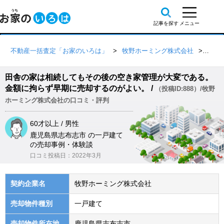
不動産一括査定「お家のいろは」
牧野ホーミング株式会社
口コ
田舎の家は相続してもその後の空き家管理が大変である。
金額に拘らず早期に売却するのがよい。 /
（投稿ID:888）/牧野
ホーミング株式会社の口コミ・評判
60才以上 / 男性
鹿児島県志布志市 の一戸建て
の売却事例・体験談
口コミ投稿日：2022年3月
契約企業名
牧野ホーミング株式会社
売却物件種別
一戸建て
売却物件所在地
鹿児島県志布志市