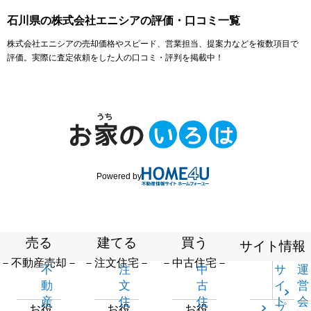
石川県の株式会社エニシアの評価・口コミ一覧
株式会社エニシアの売却価格やスピード、営業担当、提案力などを複数項目で
評価。実際に査定依頼をした人の口コミ・評判を掲載中！
Powered by
売る
建てる
買う
サイト情報
－不動産売却－
－注文住宅－
－中古住宅－
不
注
中
サ
運
動
文
古
イ
営
産
住
住
ト
会
プ
お役
お役
お役