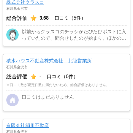
株式会社クラスコ
す。
…もっと見る
石川県金沢市
総合評価
3.68
口コミ（5件）
以前からクラスコのチラシがたびたびポストに入
っていたので、問合せしたのが始まり。ほかの業
者にも問い合わせたが、クラスコの担当者が1番
熱心に思えたので、こちらに決めた。 案外早い
時期に売れたし、今思えばここで良かったと思
積水ハウス不動産株式会社 北陸営業所
う。
…もっと見る
石川県金沢市
総合評価
-
口コミ（0件）
※口コミ数が規定件数に満たないため、総合評価はありません。
口コミはまだありません
有限会社絹川不動産
石川県金沢市