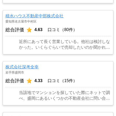
積水ハウス不動産中部株式会社
愛知県名古屋市中村区
総合評価
4.63
口コミ（80件）
近所にあって長く営業している。他社は検討しな
かった。いくらぐらいで売却したいのか聞かれた
のでよくて300万円と答えたら更地にしたいので
解体費用など経費を引いて200万円と言われたの
でその場で即決した。
…もっと見る
株式会社深考全幸
岩手県盛岡市
総合評価
4.33
口コミ（15件）
当該地でマンションを探していた際にネットで調
べ、盛岡にあるいくつかの不動産会社に問い合わ
せをしました。ほとんどの会社がメールでの返信
や資料の郵送だった中で、当該不動産会社の担当
者は出張先から電話を下さり誠意を感じたからで