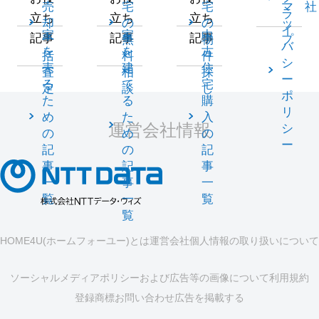
売
宅
宅
マ
社
ラ
立ち
立ち
立ち
却
の
の
ッ
イ
家
家
中
記事
記事
記事
一
無
物
プ
バ
を
を
古
括
料
件
シ
売
建
住
査
相
探
ー
る
て
宅
定
談
し
ポ
た
る
購
リ
め
た
入
運営会社情報
シ
の
め
の
ー
記
の
記
事
記
事
一
事
一
覧
一
覧
覧
HOME4U(ホームフォーユー)とは
運営会社
個人情報の取り扱いについて
ソーシャルメディアポリシーおよび広告等の画像について
利用規約
登録商標
お問い合わせ
広告を掲載する