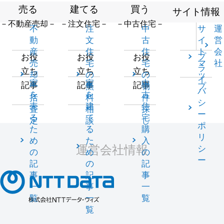
売る
建てる
買う
サイト情報
－不動産売却－
－注文住宅－
－中古住宅－
不
注
中
サ
運
動
文
古
イ
営
産
住
住
ト
会
プ
お役
お役
お役
売
宅
宅
マ
社
ラ
立ち
立ち
立ち
却
の
の
ッ
イ
家
家
中
記事
記事
記事
一
無
物
プ
バ
を
を
古
括
料
件
シ
売
建
住
査
相
探
ー
る
て
宅
定
談
し
ポ
た
る
購
リ
め
た
入
運営会社情報
シ
の
め
の
ー
記
の
記
事
記
事
一
事
一
覧
一
覧
覧