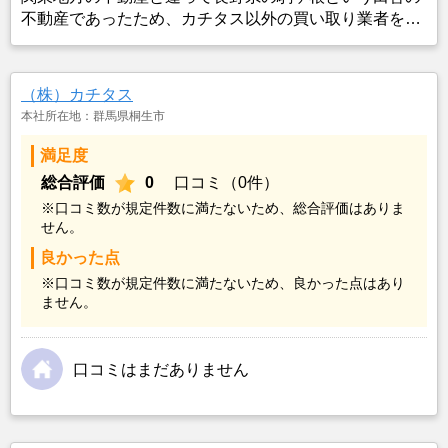
不動産であったため、カチタス以外の買い取り業者をみ
つけることができなかったことがカチタスを選んだ一番
の理由。売却金額については不満もあったが、いつまで
も空き家の状態で不動産を残しておけないと考えて売却
（株）カチタス
を決めた。
本社所在地：群馬県桐生市
満足度
総合評価
0
口コミ（0件）
※口コミ数が規定件数に満たないため、総合評価はありま
せん。
良かった点
※口コミ数が規定件数に満たないため、良かった点はあり
ません。
口コミはまだありません