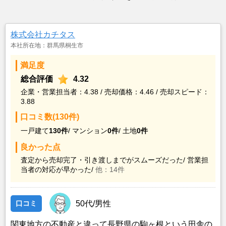
株式会社カチタス
本社所在地：群馬県桐生市
満足度
総合評価
4.32
企業・営業担当者：4.38 / 売却価格：4.46 / 売却スピード：
3.88
口コミ数(130件)
一戸建て
130件
/
マンション
0件
/
土地
0件
良かった点
査定から売却完了・引き渡しまでがスムーズだった/
営業担
当者の対応が早かった/
他：14件
口コミ
50代/男性
関東地方の不動産と違って長野県の駒ヶ根という田舎の