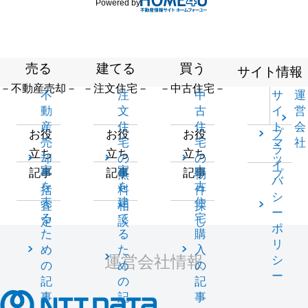
Powered by
売る
建てる
買う
サイト情報
－不動産売却－
－注文住宅－
－中古住宅－
不
注
中
サ
運
動
文
古
イ
営
産
住
住
ト
会
プ
お役
お役
お役
売
宅
宅
マ
社
ラ
立ち
立ち
立ち
却
の
の
ッ
イ
家
家
中
記事
記事
記事
一
無
物
プ
バ
を
を
古
括
料
件
シ
売
建
住
査
相
探
ー
る
て
宅
定
談
し
ポ
た
る
購
リ
め
た
入
運営会社情報
シ
の
め
の
ー
記
の
記
事
記
事