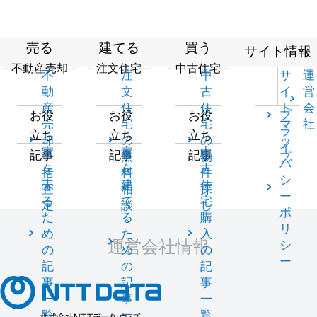
売る
建てる
買う
サイト情報
－不動産売却－
－注文住宅－
－中古住宅－
不
注
中
サ
運
動
文
古
イ
営
産
住
住
ト
会
プ
お役
お役
お役
売
宅
宅
マ
社
ラ
立ち
立ち
立ち
却
の
の
ッ
イ
家
家
中
記事
記事
記事
一
無
物
プ
バ
を
を
古
括
料
件
シ
売
建
住
査
相
探
ー
る
て
宅
定
談
し
ポ
た
る
購
リ
め
た
入
運営会社情報
シ
の
め
の
ー
記
の
記
事
記
事
一
事
一
覧
一
覧