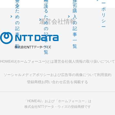
査
相
探
ー
る
て
宅
定
談
し
ポ
た
る
購
リ
め
た
入
運営会社情報
シ
の
め
の
ー
記
の
記
事
記
事
一
事
一
覧
一
覧
覧
HOME4U(ホームフォーユー)とは
運営会社
個人情報の取り扱いについて
ソーシャルメディアポリシーおよび広告等の画像について
利用規約
登録商標
お問い合わせ
広告を掲載する
「HOME4U」および「ホームフォーユー」は
株式会社NTTデータ・ウィズの登録商標です