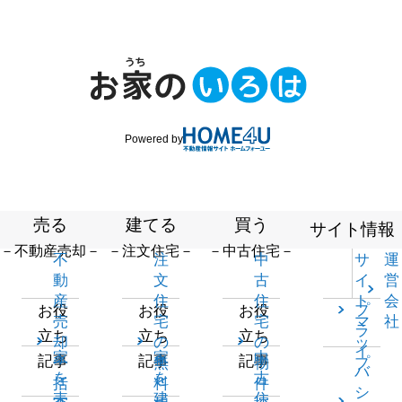
Powered by
売る
建てる
買う
サイト情報
－不動産売却－
－注文住宅－
－中古住宅－
不
注
中
サ
運
動
文
古
イ
営
産
住
住
ト
会
プ
お役
お役
お役
売
宅
宅
マ
社
ラ
立ち
立ち
立ち
却
の
の
ッ
イ
家
家
中
記事
記事
記事
一
無
物
プ
バ
を
を
古
括
料
件
シ
売
建
住