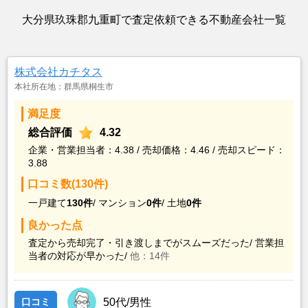
大分県玖珠郡九重町で査定依頼できる不動産会社一覧
株式会社カチタス
本社所在地：群馬県桐生市
満足度
総合評価
4.32
企業・営業担当者：4.38 / 売却価格：4.46 / 売却スピード：
3.88
口コミ数(130件)
一戸建て
130件
/
マンション
0件
/
土地
0件
良かった点
査定から売却完了・引き渡しまでがスムーズだった/
営業担
当者の対応が早かった/
他：14件
口コミ
50代/男性