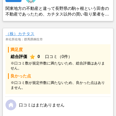
関東地方の不動産と違って長野県の駒ヶ根という田舎の
不動産であったため、カチタス以外の買い取り業者をみ
つけることができなかったことがカチタスを選んだ一番
の理由。売却金額については不満もあったが、いつまで
も空き家の状態で不動産を残しておけないと考えて売却
（株）カチタス
を決めた。
本社所在地：群馬県桐生市
満足度
総合評価
0
口コミ（0件）
※口コミ数が規定件数に満たないため、総合評価はありま
せん。
良かった点
※口コミ数が規定件数に満たないため、良かった点はあり
ません。
口コミはまだありません