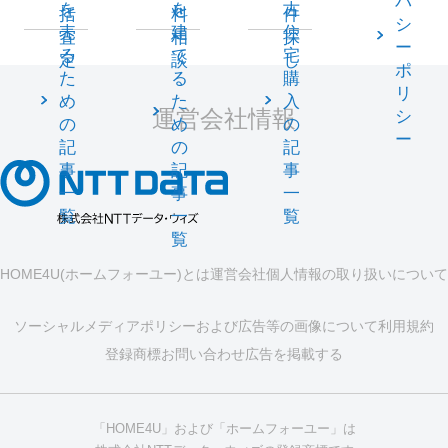
バ
を
を
古
括
料
件
シ
売
建
住
査
相
探
ー
る
て
宅
定
談
し
ポ
た
る
購
リ
め
た
入
運営会社情報
シ
の
め
の
ー
記
の
記
事
記
事
一
事
一
覧
一
覧
覧
HOME4U(ホームフォーユー)とは
運営会社
個人情報の取り扱いについて
ソーシャルメディアポリシーおよび広告等の画像について
利用規約
登録商標
お問い合わせ
広告を掲載する
「HOME4U」および「ホームフォーユー」は