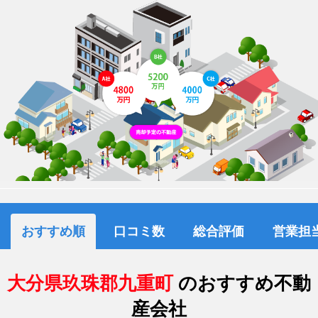
おすすめ順
口コミ数
総合評価
営業担
大分県玖珠郡九重町
のおすすめ不動
産会社