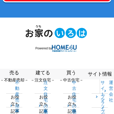
Powered by
売る
建てる
買う
サイト情報
－不動産売却－
－注文住宅－
－中古住宅－
不
注
中
サ
運
動
文
古
イ
営
産
住
住
ト
会
プ
お役
お役
お役
売
宅
宅
マ
社
ラ
立ち
立ち
立ち
却
の
の
ッ
イ
家
家
中
記事
記事
記事
一
無
物
プ