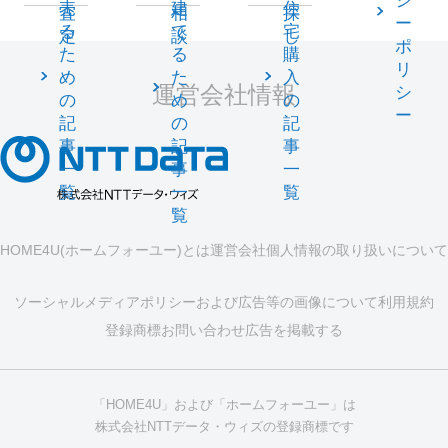
シ
売
建
住
査
相
探
ー
る
て
宅
定
談
し
ポ
た
る
購
リ
め
た
入
運営会社情報
シ
の
め
の
ー
記
の
記
事
記
事
一
事
一
覧
一
覧
覧
HOME4U(ホームフォーユー)とは
運営会社
個人情報の取り扱いについて
ソーシャルメディアポリシーおよび広告等の画像について
利用規約
登録商標
お問い合わせ
広告を掲載する
「HOME4U」および「ホームフォーユー」は
株式会社NTTデータ・ウィズの登録商標です