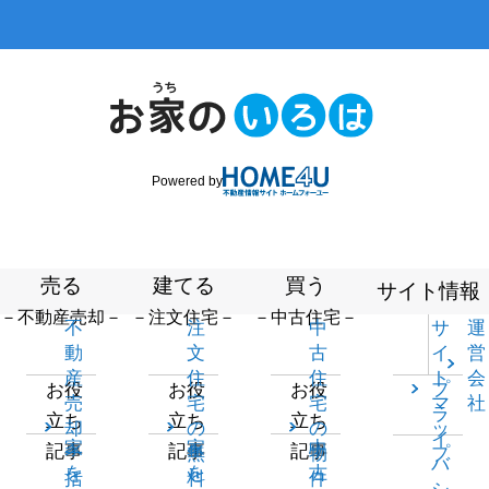
Powered by
売る
建てる
買う
サイト情報
－不動産売却－
－注文住宅－
－中古住宅－
不
注
中
サ
運
動
文
古
イ
営
産
住
住
ト
会
プ
お役
お役
お役
売
宅
宅
マ
社
ラ
立ち
立ち
立ち
却
の
の
ッ
イ
家
家
中
記事
記事
記事
一
無
物
プ
バ
を
を
古
括
料
件