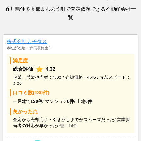
香川県仲多度郡まんのう町で査定依頼できる不動産会社一
覧
株式会社カチタス
本社所在地：群馬県桐生市
満足度
総合評価
4.32
企業・営業担当者：4.38 / 売却価格：4.46 / 売却スピード：
3.88
口コミ数(130件)
一戸建て
130件
/
マンション
0件
/
土地
0件
良かった点
査定から売却完了・引き渡しまでがスムーズだった/
営業担
当者の対応が早かった/
他：14件