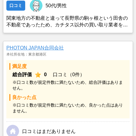
口コミ
50代/男性
関東地方の不動産と違って長野県の駒ヶ根という田舎の
不動産であったため、カチタス以外の買い取り業者をみ
つけることができなかったことがカチタスを選んだ一番
の理由。売却金額については不満もあったが、いつまで
も空き家の状態で不動産を残しておけないと考えて売却
PHOTON JAPAN合同会社
を決めた。
本社所在地：東京都港区
満足度
総合評価
0
口コミ（0件）
※口コミ数が規定件数に満たないため、総合評価はありま
せん。
良かった点
※口コミ数が規定件数に満たないため、良かった点はあり
ません。
口コミはまだありません