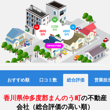
おすすめ順
口コミ数
総合評価
営業担
香川県仲多度郡まんのう町
の不動産
会社（総合評価の高い順）