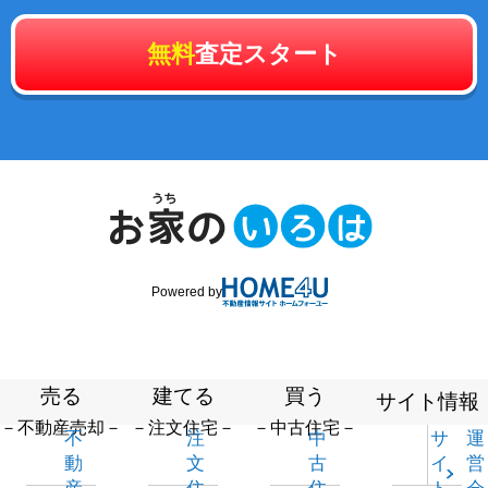
無料
査定スタート
Powered by
売る
建てる
買う
サイト情報
－不動産売却－
－注文住宅－
－中古住宅－
不
注
中
サ
運
動
文
古
イ
営