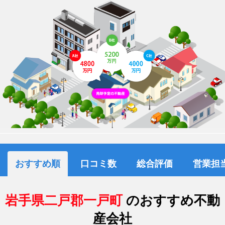
おすすめ順
口コミ数
総合評価
営業担
岩手県二戸郡一戸町
のおすすめ不動
産会社