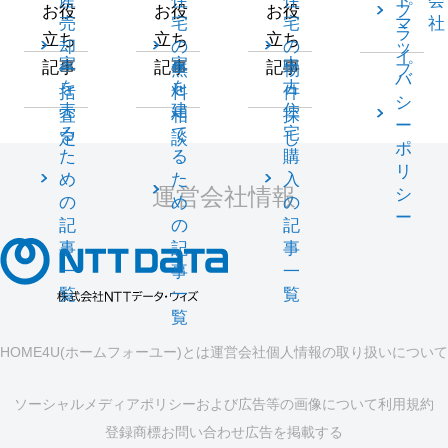
産
住
住
ト
会
プ
お役
お役
お役
売
宅
宅
マ
社
ラ
立ち
立ち
立ち
却
の
の
ッ
イ
家
家
中
記事
記事
記事
一
無
物
プ
バ
を
を
古
括
料
件
シ
売
建
住
査
相
探
ー
る
て
宅
定
談
し
ポ
た
る
購
リ
め
た
入
運営会社情報
シ
の
め
の
ー
記
の
記
事
記
事
一
事
一
覧
一
覧
覧
HOME4U(ホームフォーユー)とは
運営会社
個人情報の取り扱いについて
ソーシャルメディアポリシーおよび広告等の画像について
利用規約
登録商標
お問い合わせ
広告を掲載する