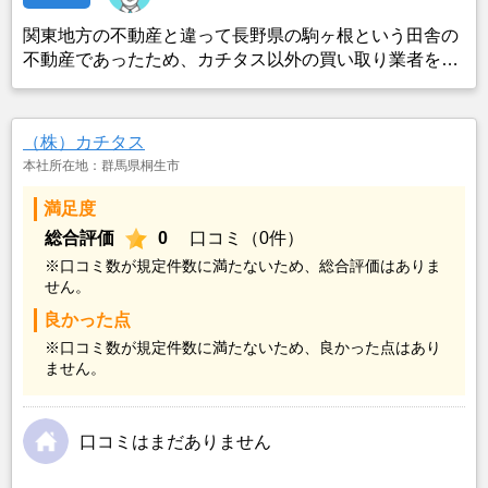
関東地方の不動産と違って長野県の駒ヶ根という田舎の
不動産であったため、カチタス以外の買い取り業者をみ
つけることができなかったことがカチタスを選んだ一番
の理由。売却金額については不満もあったが、いつまで
も空き家の状態で不動産を残しておけないと考えて売却
（株）カチタス
を決めた。
本社所在地：群馬県桐生市
満足度
総合評価
0
口コミ（0件）
※口コミ数が規定件数に満たないため、総合評価はありま
せん。
良かった点
※口コミ数が規定件数に満たないため、良かった点はあり
ません。
口コミはまだありません