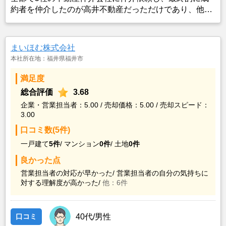
約者を仲介したのが高井不動産だっただけであり、他の
会社になる可能性もあった。
まいほむ株式会社
本社所在地：福井県福井市
満足度
総合評価
3.68
企業・営業担当者：5.00 / 売却価格：5.00 / 売却スピード：
3.00
口コミ数(5件)
一戸建て
5件
/
マンション
0件
/
土地
0件
良かった点
営業担当者の対応が早かった/
営業担当者の自分の気持ちに
対する理解度が高かった/
他：6件
口コミ
40代/男性