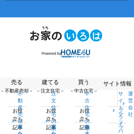
Powered by
売る
建てる
買う
サイト情報
－不動産売却－
－注文住宅－
－中古住宅－
不
注
中
サ
運
動
文
古
イ
営
産
住
住
ト
会
プ
お役
お役
お役
売
宅
宅
マ
社
ラ
立ち
立ち
立ち
却
の
の
ッ
イ
家
家
中
記事
記事
記事
一
無
物
プ
バ
を
を
古