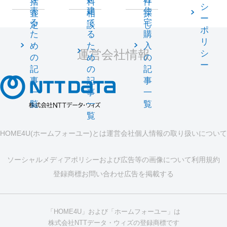
括
料
件
シ
売
建
住
査
相
探
ー
る
て
宅
定
談
し
ポ
た
る
購
リ
め
た
入
運営会社情報
シ
の
め
の
ー
記
の
記
事
記
事
一
事
一
覧
一
覧
覧
HOME4U(ホームフォーユー)とは
運営会社
個人情報の取り扱いについて
ソーシャルメディアポリシーおよび広告等の画像について
利用規約
登録商標
お問い合わせ
広告を掲載する
「HOME4U」および「ホームフォーユー」は
株式会社NTTデータ・ウィズの登録商標です