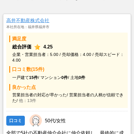
高井不動産株式会社
本社所在地：福井県福井市
満足度
総合評価
4.25
企業・営業担当者：5.00 / 売却価格：4.00 / 売却スピード：
4.00
口コミ数(15件)
一戸建て
15件
/
マンション
0件
/
土地
0件
良かった点
営業担当者の対応が早かった/
営業担当者の人柄が信頼でき
た/
他：13件
口コミ
50代/女性
全部で5社の不動産仲介会社に仲介依頼し、最終的に成