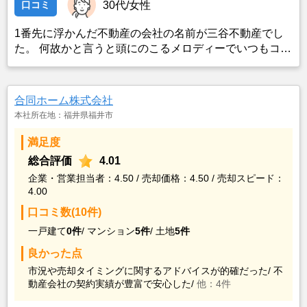
口コミ
30代/女性
1番先に浮かんだ不動産の会社の名前が三谷不動産でし
た。 何故かと言うと頭にのこるメロディーでいつもコマ
ーシャルがながれているからです。 他に何件か不動産の
方とおはなしをしましたが、担当の方が1番丁寧だった
から決めました
合同ホーム株式会社
本社所在地：福井県福井市
満足度
総合評価
4.01
企業・営業担当者：4.50 / 売却価格：4.50 / 売却スピード：
4.00
口コミ数(10件)
一戸建て
0件
/
マンション
5件
/
土地
5件
良かった点
市況や売却タイミングに関するアドバイスが的確だった/
不
動産会社の契約実績が豊富で安心した/
他：4件