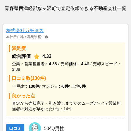
青森県西津軽郡鰺ヶ沢町で査定依頼できる不動産会社一覧
株式会社カチタス
本社所在地：群馬県桐生市
満足度
総合評価
4.32
企業・営業担当者：4.38 / 売却価格：4.46 / 売却スピード：
3.88
口コミ数(130件)
一戸建て
130件
/
マンション
0件
/
土地
0件
良かった点
査定から売却完了・引き渡しまでがスムーズだった/
営業担
当者の対応が早かった/
他：14件
口コミ
50代/男性