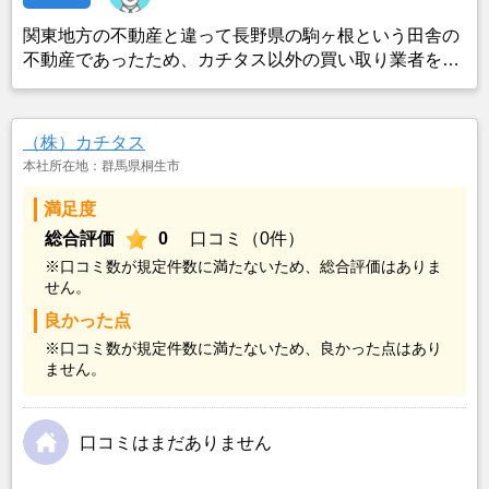
関東地方の不動産と違って長野県の駒ヶ根という田舎の
不動産であったため、カチタス以外の買い取り業者をみ
つけることができなかったことがカチタスを選んだ一番
の理由。売却金額については不満もあったが、いつまで
も空き家の状態で不動産を残しておけないと考えて売却
（株）カチタス
を決めた。
本社所在地：群馬県桐生市
満足度
総合評価
0
口コミ（0件）
※口コミ数が規定件数に満たないため、総合評価はありま
せん。
良かった点
※口コミ数が規定件数に満たないため、良かった点はあり
ません。
口コミはまだありません