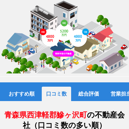
おすすめ順
口コミ数
総合評価
営業担
青森県西津軽郡鰺ヶ沢町
の不動産会
社（口コミ数の多い順）