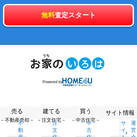
無料
査定スタート
Powered by
売る
建てる
買う
サイト情報
－不動産売却－
－注文住宅－
－中古住宅－
不
注
中
サ
運
動
文
古
イ
営