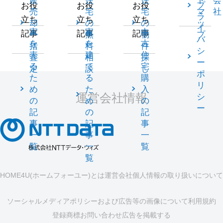
産
住
住
ト
会
プ
お役
お役
お役
売
宅
宅
マ
社
ラ
立ち
立ち
立ち
却
の
の
ッ
イ
家
家
中
記事
記事
記事
一
無
物
プ
バ
を
を
古
括
料
件
シ
売
建
住
査
相
探
ー
る
て
宅
定
談
し
ポ
た
る
購
リ
め
た
入
運営会社情報
シ
の
め
の
ー
記
の
記
事
記
事
一
事
一
覧
一
覧
覧
HOME4U(ホームフォーユー)とは
運営会社
個人情報の取り扱いについて
ソーシャルメディアポリシーおよび広告等の画像について
利用規約
登録商標
お問い合わせ
広告を掲載する