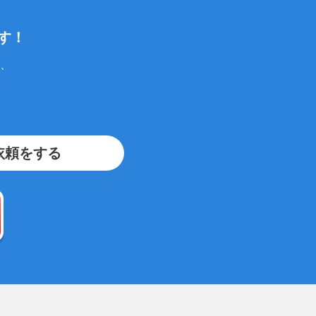
す！
、
依頼をする