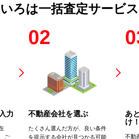
のいろは
一括査定サービス
02
0
入力
不動産会社を選ぶ
あ
け
在
たくさん選んだ方が、良い条件
不動
、ご
を提示する会社が見つかる可能