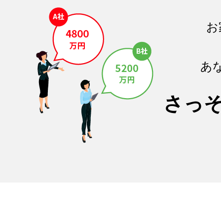
お
あ
さっ