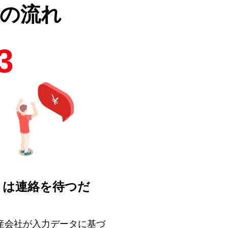
の流れ
3
とは連絡を待つだ
！
産会社が入力データに基づ