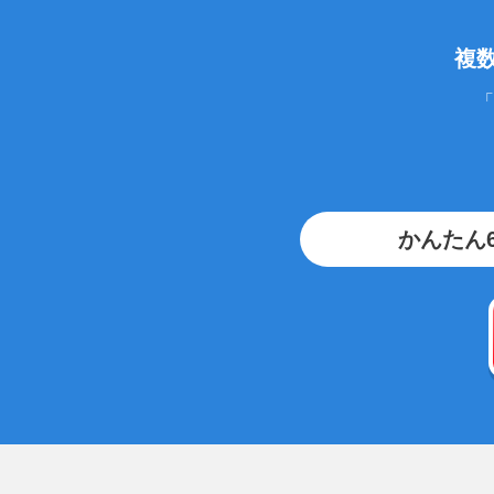
複
「
かんたん