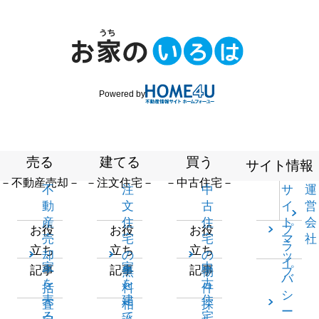
Powered by
売る
建てる
買う
サイト情報
－不動産売却－
－注文住宅－
－中古住宅－
不
注
中
サ
運
動
文
古
イ
営
産
住
住
ト
会
プ
お役
お役
お役
売
宅
宅
マ
社
ラ
立ち
立ち
立ち
却
の
の
ッ
イ
家
家
中
記事
記事
記事
一
無
物
プ
バ
を
を
古
括
料
件
シ
売
建
住
査
相
探
ー
る
て
宅