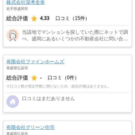
株式会社深考全幸
岩手県盛岡市
総合評価
4.33
口コミ（15件）
当該地でマンションを探していた際にネットで調
べ、盛岡にあるいくつかの不動産会社に問い合わ
せをしました。ほとんどの会社がメールでの返信
や資料の郵送だった中で、当該不動産会社の担当
者は出張先から電話を下さり誠意を感じたからで
有限会社ファインホームズ
す。
…もっと見る
青森県弘前市
総合評価
-
口コミ（0件）
※口コミ数が規定件数に満たないため、総合評価はありません。
口コミはまだありません
有限会社グリーン住宅
青森県弘前市