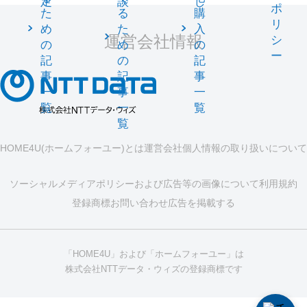
定
談
し
ポ
た
る
購
リ
め
た
入
運営会社情報
シ
の
め
の
ー
記
の
記
事
記
事
一
事
一
覧
一
覧
覧
HOME4U(ホームフォーユー)とは
運営会社
個人情報の取り扱いについて
ソーシャルメディアポリシーおよび広告等の画像について
利用規約
登録商標
お問い合わせ
広告を掲載する
「HOME4U」および「ホームフォーユー」は
株式会社NTTデータ・ウィズの登録商標です