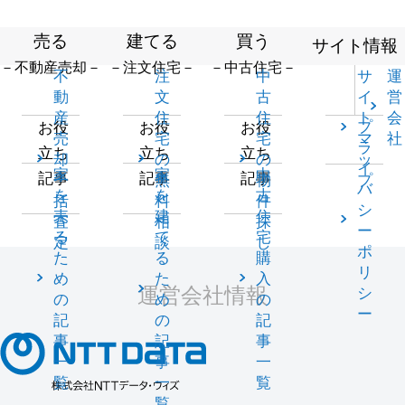
売る
建てる
買う
サイト情報
－不動産売却－
－注文住宅－
－中古住宅－
不
注
中
サ
運
動
文
古
イ
営
産
住
住
ト
会
プ
お役
お役
お役
売
宅
宅
マ
社
ラ
立ち
立ち
立ち
却
の
の
ッ
イ
家
家
中
記事
記事
記事
一
無
物
プ
バ
を
を
古
括
料
件
シ
売
建
住
査
相
探
ー
る
て
宅
定
談
し
ポ
た
る
購
リ
め
た
入
運営会社情報
シ
の
め
の
ー
記
の
記
事
記
事
一
事
一
覧
一
覧
覧