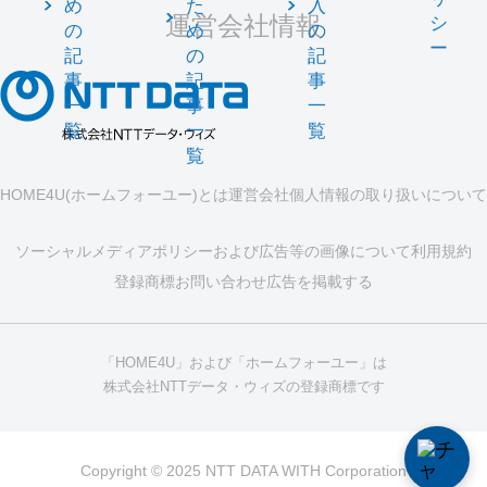
め
た
入
運営会社情報
シ
の
め
の
ー
記
の
記
事
記
事
一
事
一
覧
一
覧
覧
HOME4U(ホームフォーユー)とは
運営会社
個人情報の取り扱いについて
ソーシャルメディアポリシーおよび広告等の画像について
利用規約
登録商標
お問い合わせ
広告を掲載する
「HOME4U」および「ホームフォーユー」は
株式会社NTTデータ・ウィズの登録商標です
Copyright © 2025 NTT DATA WITH Corporation