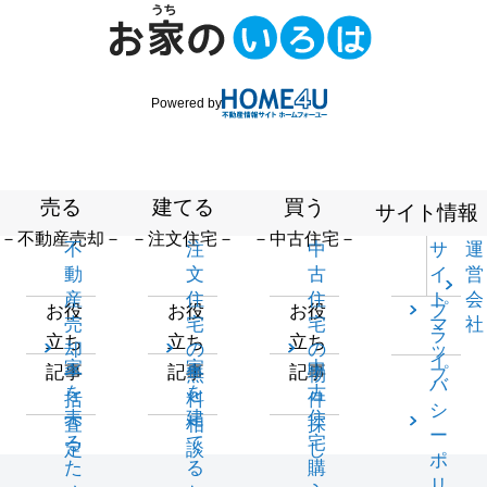
Powered by
売る
建てる
買う
サイト情報
－不動産売却－
－注文住宅－
－中古住宅－
不
注
中
サ
運
動
文
古
イ
営
産
住
住
ト
会
プ
お役
お役
お役
売
宅
宅
マ
社
ラ
立ち
立ち
立ち
却
の
の
ッ
イ
家
家
中
記事
記事
記事
一
無
物
プ
バ
を
を
古
括
料
件
シ
売
建
住
査
相
探
ー
る
て
宅
定
談
し
ポ
た
る
購
リ