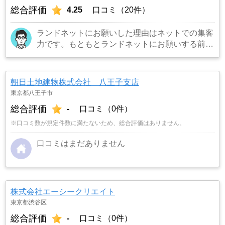
総合評価
4.25
口コミ（20件）
ランドネットにお願いした理由はネットでの集客
力です。もともとランドネットにお願いする前は
地元の不動産屋に売却依頼を出していました。し
かし築年数がかなり経過していること、また駐車
場がないことで地元の不動産屋では取り扱っても
朝日土地建物株式会社 八王子支店
らえませんでした。そこでそれまでに取引があ
東京都八王子市
り、全国対応しているランドネットにお願いしま
総合評価
-
口コミ（0件）
した。
…もっと見る
※口コミ数が規定件数に満たないため、総合評価はありません。
口コミはまだありません
株式会社エーシークリエイト
東京都渋谷区
総合評価
-
口コミ（0件）