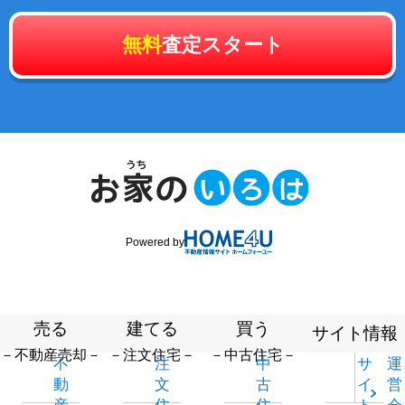
無料
査定スタート
Powered by
売る
建てる
買う
サイト情報
－不動産売却－
－注文住宅－
－中古住宅－
不
注
中
サ
運
動
文
古
イ
営