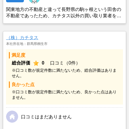
関東地方の不動産と違って長野県の駒ヶ根という田舎の
不動産であったため、カチタス以外の買い取り業者をみ
つけることができなかったことがカチタスを選んだ一番
の理由。売却金額については不満もあったが、いつまで
も空き家の状態で不動産を残しておけないと考えて売却
（株）カチタス
を決めた。
本社所在地：群馬県桐生市
満足度
総合評価
0
口コミ（0件）
※口コミ数が規定件数に満たないため、総合評価はありま
せん。
良かった点
※口コミ数が規定件数に満たないため、良かった点はあり
ません。
口コミはまだありません