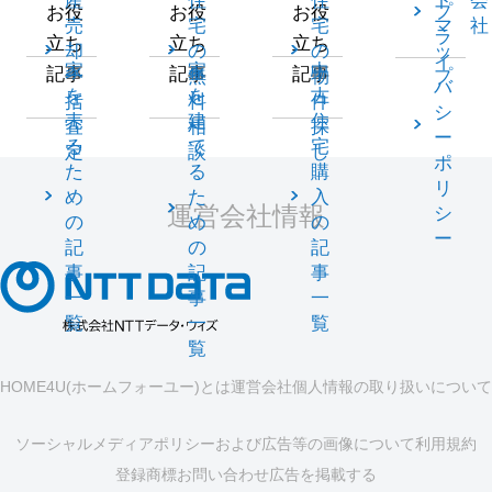
産
住
住
ト
会
プ
お役
お役
お役
売
宅
宅
マ
社
ラ
立ち
立ち
立ち
却
の
の
ッ
イ
家
家
中
記事
記事
記事
一
無
物
プ
バ
を
を
古
括
料
件
シ
売
建
住
査
相
探
ー
る
て
宅
定
談
し
ポ
た
る
購
リ
め
た
入
運営会社情報
シ
の
め
の
ー
記
の
記
事
記
事
一
事
一
覧
一
覧
覧
HOME4U(ホームフォーユー)とは
運営会社
個人情報の取り扱いについて
ソーシャルメディアポリシーおよび広告等の画像について
利用規約
登録商標
お問い合わせ
広告を掲載する