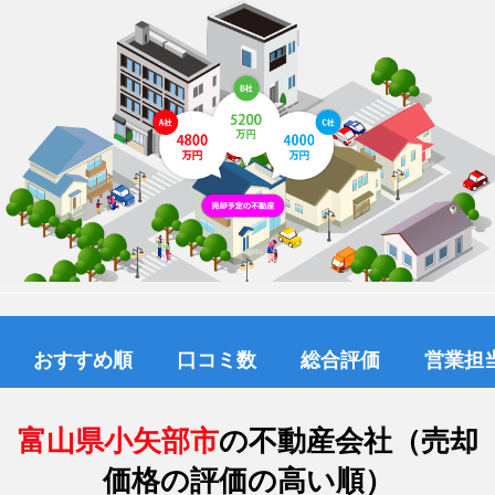
おすすめ順
口コミ数
総合評価
営業担
富山県小矢部市
の不動産会社（売却
価格の評価の高い順）