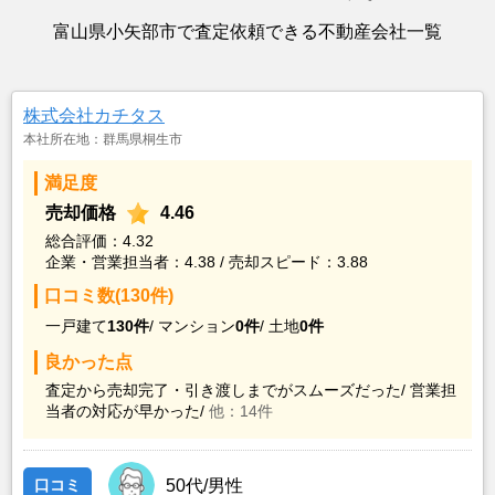
富山県小矢部市で査定依頼できる不動産会社一覧
株式会社カチタス
本社所在地：群馬県桐生市
満足度
売却価格
4.46
総合評価：4.32
企業・営業担当者：4.38 / 売却スピード：3.88
口コミ数(130件)
一戸建て
130件
/
マンション
0件
/
土地
0件
良かった点
査定から売却完了・引き渡しまでがスムーズだった/
営業担
当者の対応が早かった/
他：14件
口コミ
50代/男性