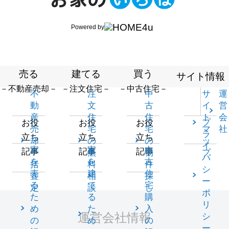
Powered by
売る
建てる
買う
サイト情報
－不動産売却－
－注文住宅－
－中古住宅－
不
注
中
サ
運
動
文
古
イ
営
産
住
住
ト
会
プ
お役
お役
お役
売
宅
宅
マ
社
ラ
立ち
立ち
立ち
却
の
の
ッ
イ
家
家
中
記事
記事
記事
一
無
物
プ
バ
を
を
古
括
料
件
シ
売
建
住
査
相
探
ー
る
て
宅
定
談
し
ポ
た
る
購
リ
め
た
入
運営会社情報
シ
の
め
の
ー