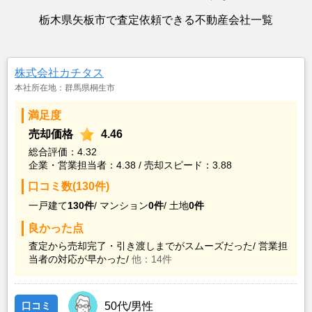
栃木県矢板市で査定依頼できる不動産会社一覧
株式会社カチタス
本社所在地：群馬県桐生市
満足度
売却価格
4.46
総合評価：4.32
企業・営業担当者：4.38 / 売却スピード：3.88
口コミ数(130件)
一戸建て
130件
/
マンション
0件
/
土地
0件
良かった点
査定から売却完了・引き渡しまでがスムーズだった/
営業担
当者の対応が早かった/
他：14件
口コミ
50代/男性