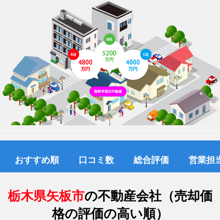
おすすめ順
口コミ数
総合評価
営業担
栃木県矢板市
の不動産会社（売却価
格の評価の高い順）