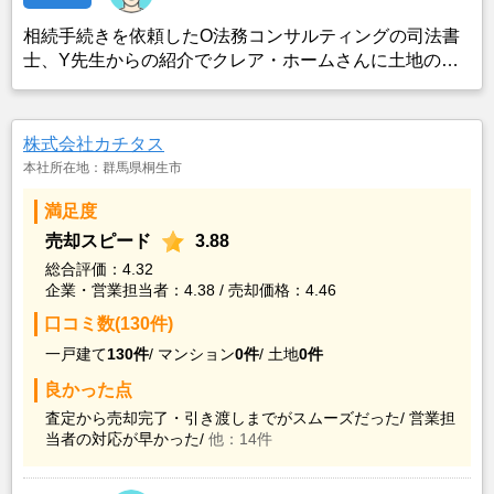
相続手続きを依頼したO法務コンサルティングの司法書
士、Y先生からの紹介でクレア・ホームさんに土地の売
却を依頼した。
株式会社カチタス
本社所在地：群馬県桐生市
満足度
売却スピード
3.88
総合評価：4.32
企業・営業担当者：4.38 / 売却価格：4.46
口コミ数(130件)
一戸建て
130件
/
マンション
0件
/
土地
0件
良かった点
査定から売却完了・引き渡しまでがスムーズだった/
営業担
当者の対応が早かった/
他：14件