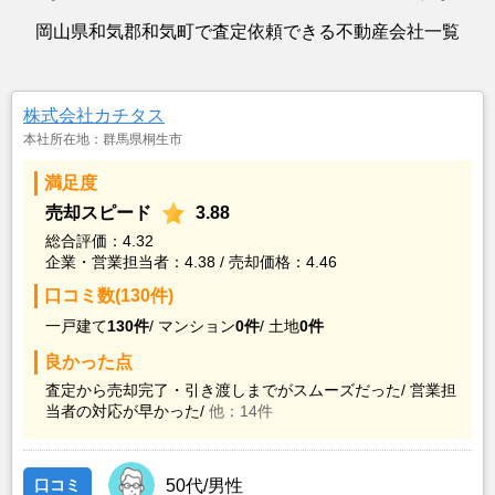
岡山県和気郡和気町で査定依頼できる不動産会社一覧
株式会社カチタス
本社所在地：群馬県桐生市
満足度
売却スピード
3.88
総合評価：4.32
企業・営業担当者：4.38 / 売却価格：4.46
口コミ数(130件)
一戸建て
130件
/
マンション
0件
/
土地
0件
良かった点
査定から売却完了・引き渡しまでがスムーズだった/
営業担
当者の対応が早かった/
他：14件
口コミ
50代/男性