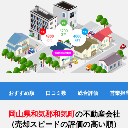
おすすめ順
口コミ数
総合評価
営業担
岡山県和気郡和気町
の不動産会社
（売却スピードの評価の高い順）