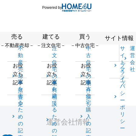
Powered by
売る
建てる
買う
サイト情報
－不動産売却－
－注文住宅－
－中古住宅－
不
注
中
サ
運
動
文
古
イ
営
産
住
住
ト
会
プ
お役
お役
お役
売
宅
宅
マ
社
ラ
立ち
立ち
立ち
却
の
の
ッ
イ
家
家
中
記事
記事
記事
一
無
物
プ
バ
を
を
古
括
料
件
シ
売
建
住
査
相
探
ー
る
て
宅
定
談
し
ポ
た
る
購
リ
め
た
入
運営会社情報
シ
の
め
の
ー
記
の
記