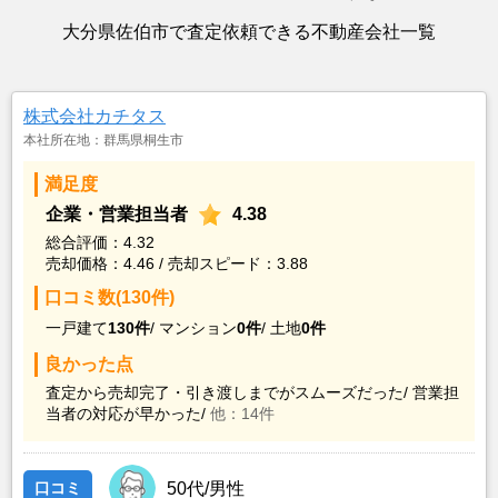
大分県佐伯市で査定依頼できる不動産会社一覧
株式会社カチタス
本社所在地：群馬県桐生市
満足度
企業・営業担当者
4.38
総合評価：4.32
売却価格：4.46 / 売却スピード：3.88
口コミ数(130件)
一戸建て
130件
/
マンション
0件
/
土地
0件
良かった点
査定から売却完了・引き渡しまでがスムーズだった/
営業担
当者の対応が早かった/
他：14件
口コミ
50代/男性