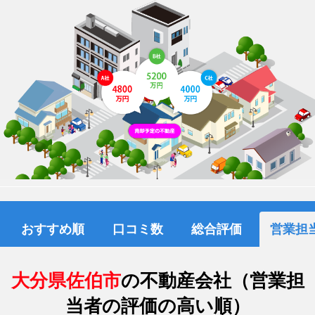
おすすめ順
口コミ数
総合評価
営業担
大分県佐伯市
の不動産会社（営業担
当者の評価の高い順）