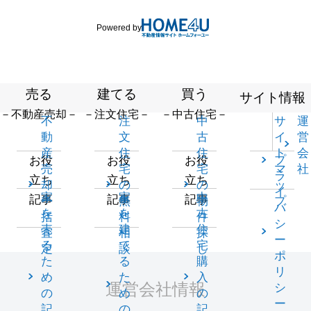
Powered by
売る
建てる
買う
サイト情報
－不動産売却－
－注文住宅－
－中古住宅－
不
注
中
サ
運
動
文
古
イ
営
産
住
住
ト
会
プ
お役
お役
お役
売
宅
宅
マ
社
ラ
立ち
立ち
立ち
却
の
の
ッ
イ
家
家
中
記事
記事
記事
一
無
物
プ
バ
を
を
古
括
料
件
シ
売
建
住
査
相
探
ー
る
て
宅
定
談
し
ポ
た
る
購
リ
め
た
入
運営会社情報
シ
の
め
の
ー
記
の
記