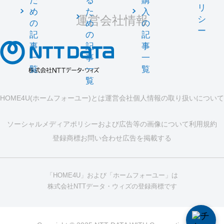
た
る
購
リ
め
た
入
運営会社情報
シ
の
め
の
ー
記
の
記
事
記
事
一
事
一
覧
一
覧
覧
HOME4U(ホームフォーユー)とは
運営会社
個人情報の取り扱いについて
ソーシャルメディアポリシーおよび広告等の画像について
利用規約
登録商標
お問い合わせ
広告を掲載する
「HOME4U」および「ホームフォーユー」は
株式会社NTTデータ・ウィズの登録商標です