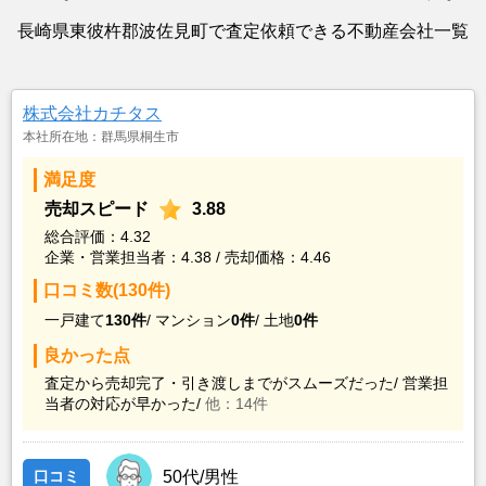
長崎県東彼杵郡波佐見町で査定依頼できる不動産会社一覧
株式会社カチタス
本社所在地：群馬県桐生市
満足度
売却スピード
3.88
総合評価：4.32
企業・営業担当者：4.38 / 売却価格：4.46
口コミ数(130件)
一戸建て
130件
/
マンション
0件
/
土地
0件
良かった点
査定から売却完了・引き渡しまでがスムーズだった/
営業担
当者の対応が早かった/
他：14件
口コミ
50代/男性