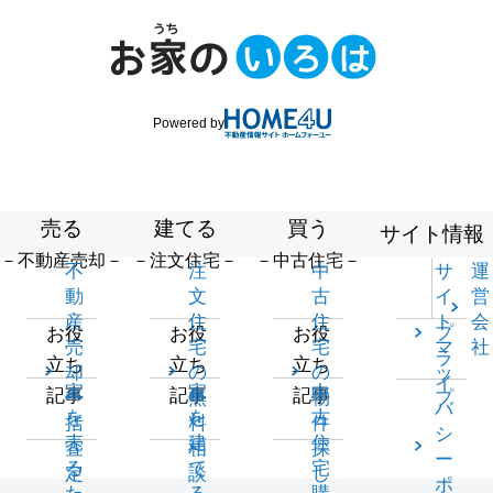
Powered by
売る
建てる
買う
サイト情報
－不動産売却－
－注文住宅－
－中古住宅－
不
注
中
サ
運
動
文
古
イ
営
産
住
住
ト
会
プ
お役
お役
お役
売
宅
宅
マ
社
ラ
立ち
立ち
立ち
却
の
の
ッ
イ
家
家
中
記事
記事
記事
一
無
物
プ
バ
を
を
古
括
料
件
シ
売
建
住
査
相
探
ー
る
て
宅
定
談
し
ポ