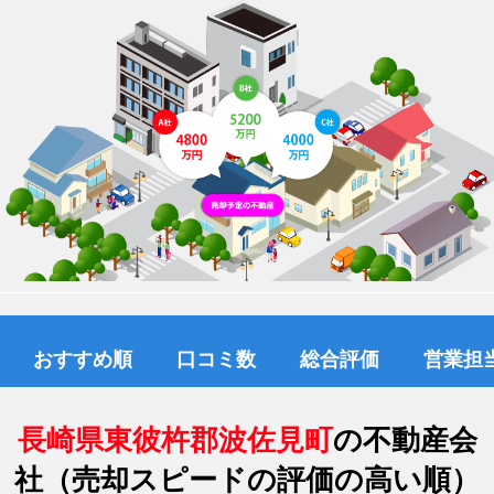
おすすめ順
口コミ数
総合評価
営業担
長崎県東彼杵郡波佐見町
の不動産会
社（売却スピードの評価の高い順）