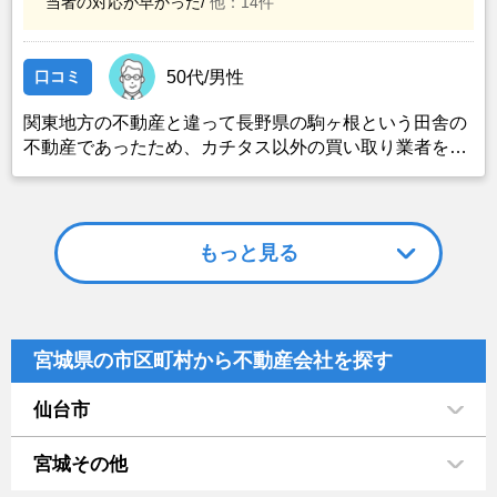
当者の対応が早かった/
他：14件
口コミ
50代/男性
関東地方の不動産と違って長野県の駒ヶ根という田舎の
不動産であったため、カチタス以外の買い取り業者をみ
つけることができなかったことがカチタスを選んだ一番
の理由。売却金額については不満もあったが、いつまで
も空き家の状態で不動産を残しておけないと考えて売却
を決めた。
もっと見る
宮城県の市区町村から不動産会社を探す
仙台市
宮城その他