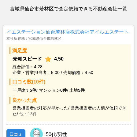
宮城県仙台市若林区で査定依頼できる不動産会社一覧
イエステーション仙台若林店株式会社アイルエステート
本社所在地：宮城県仙台市若林区
満足度
売却スピード
4.50
総合評価：4.28
企業・営業担当者：5.00 / 売却価格：4.50
口コミ数(10件)
一戸建て
5件
/
マンション
0件
/
土地
5件
良かった点
営業担当者の対応が早かった/
営業担当者の人柄が信頼でき
た/
他：13件
口コミ
50代/男性