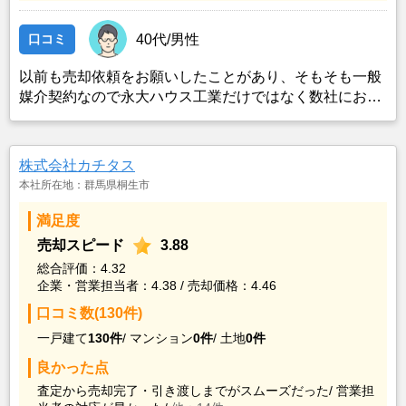
口コミ
40代/男性
以前も売却依頼をお願いしたことがあり、そもそも一般
媒介契約なので永大ハウス工業だけではなく数社にお願
いしたのですが 他社は専任媒介契約にこだわるところや
不誠実な対応する某大手企業もある中、永大ハウスの担
当者は一般媒介契約でかまわないことと実際に買主を見
株式会社カチタス
つけてくる営業力の強さがあるようなので今後も不動産
本社所在地：群馬県桐生市
売却の必要が有れば最初に声をかけると思います。
満足度
売却スピード
3.88
総合評価：4.32
企業・営業担当者：4.38 / 売却価格：4.46
口コミ数(130件)
一戸建て
130件
/
マンション
0件
/
土地
0件
良かった点
査定から売却完了・引き渡しまでがスムーズだった/
営業担