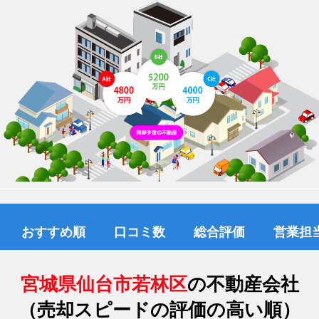
おすすめ順
口コミ数
総合評価
営業担
宮城県仙台市若林区
の不動産会社
（売却スピードの評価の高い順）