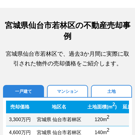
宮城県仙台市若林区の不動産売却事
例
宮城県仙台市若林区で、過去3か月間に実際に取
引された物件の売却価格をご紹介します。
一戸建て
マンション
土地
2
売却価格
地区名
土地面積(m
)
延床
2
3,300万円
宮城県 仙台市若林区
120m
1
2
4,600万円
宮城県 仙台市若林区
140m
1