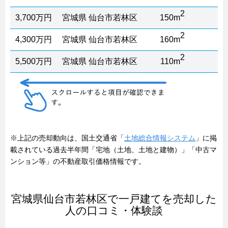
2
3,700万円
宮城県 仙台市若林区
150m
1
2
4,300万円
宮城県 仙台市若林区
160m
1
2
5,500万円
宮城県 仙台市若林区
110m
1
※上記の売却動向は、国土交通省「
土地総合情報システム
」に掲
載されている過去半年間「宅地（土地、土地と建物）」「中古マ
ンション等」の不動産取引価格情報です。
宮城県仙台市若林区で一戸建てを売却した
人の口コミ・体験談