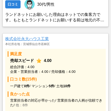
口コミ
30代/男性
ランドネットにお願いした理由はネットでの集客力で
す。もともとランドネットにお願いする前は地元の不動
産屋に売却依頼を出していました。しかし築年数がかな
り経過していること、また駐車場がないことで地元の不
動産屋では取り扱ってもらえませんでした。そこでそれ
株式会社永大ハウス工業
までに取引があり、全国対応しているランドネットにお
本社所在地：宮城県仙台市若林区
願いしました。
満足度
売却スピード
4.00
総合評価：4.00
企業・営業担当者：4.00 / 売却価格：4.00
口コミ数(15件)
一戸建て
0件
/
マンション
5件
/
土地
10件
良かった点
営業担当者の対応が早かった/
営業担当者の人柄が信頼でき
た/
他：8件