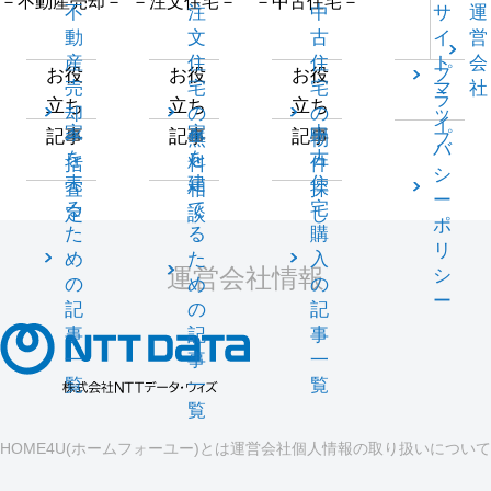
－不動産売却－
－注文住宅－
－中古住宅－
不
注
中
サ
運
動
文
古
イ
営
産
住
住
ト
会
プ
お役
お役
お役
売
宅
宅
マ
社
ラ
立ち
立ち
立ち
却
の
の
ッ
イ
家
家
中
記事
記事
記事
一
無
物
プ
バ
を
を
古
括
料
件
シ
売
建
住
査
相
探
ー
る
て
宅
定
談
し
ポ
た
る
購
リ
め
た
入
運営会社情報
シ
の
め
の
ー
記
の
記
事
記
事
一
事
一
覧
一
覧
覧
HOME4U(ホームフォーユー)とは
運営会社
個人情報の取り扱いについて