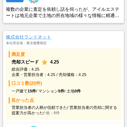
複数の企業に査定を依頼し話を伺ったが、アイルエステ
ートは地元企業で土地の所在地域の様々な情報に精通し
ており、営業担当者の人柄が良かったことから、一緒に
土地売却を検討していた母が当社を気に入ったので、当
社と専任媒介契約を交わしたもの。
株式会社ランドネット
本社所在地：東京都豊島区
満足度
売却スピード
4.25
総合評価：4.25
企業・営業担当者：4.25 / 売却価格：4.25
口コミ数(20件)
一戸建て
15件
/
マンション
5件
/
土地
0件
良かった点
営業担当者の人柄が信頼できた/
営業担当者の売却に関する
提案力が高かった/
他：8件