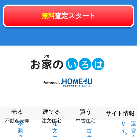
無料
査定スタート
Powered by
売る
建てる
買う
サイト情報
－不動産売却－
－注文住宅－
－中古住宅－
不
注
中
サ
運
動
文
古
イ
営