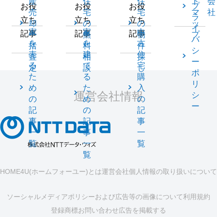
産
住
住
ト
会
プ
お役
お役
お役
売
宅
宅
マ
社
ラ
立ち
立ち
立ち
却
の
の
ッ
イ
家
家
中
記事
記事
記事
一
無
物
プ
バ
を
を
古
括
料
件
シ
売
建
住
査
相
探
ー
る
て
宅
定
談
し
ポ
た
る
購
リ
め
た
入
運営会社情報
シ
の
め
の
ー
記
の
記
事
記
事
一
事
一
覧
一
覧
覧
HOME4U(ホームフォーユー)とは
運営会社
個人情報の取り扱いについて
ソーシャルメディアポリシーおよび広告等の画像について
利用規約
登録商標
お問い合わせ
広告を掲載する