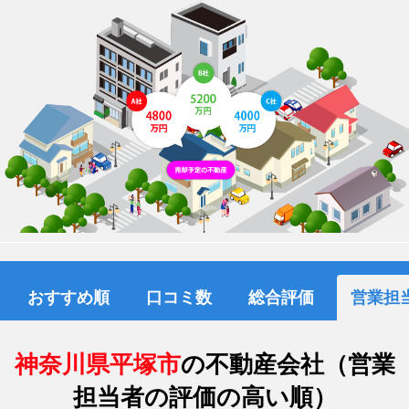
おすすめ順
口コミ数
総合評価
営業担
神奈川県平塚市
の不動産会社（営業
担当者の評価の高い順）