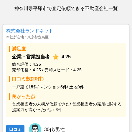
神奈川県平塚市で査定依頼できる不動産会社一覧
株式会社ランドネット
本社所在地：東京都豊島区
満足度
企業・営業担当者
4.25
総合評価：4.25
売却価格：4.25 / 売却スピード：4.25
口コミ数(20件)
一戸建て
15件
/
マンション
5件
/
土地
0件
良かった点
営業担当者の人柄が信頼できた/
営業担当者の売却に関する
提案力が高かった/
他：8件
口コミ
30代/男性