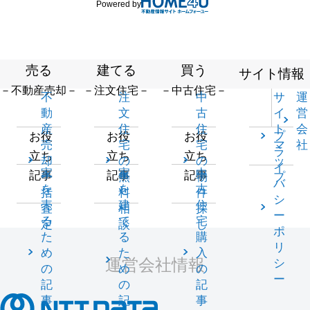
Powered by
売る
建てる
買う
サイト情報
－不動産売却－
－注文住宅－
－中古住宅－
不
注
中
サ
運
動
文
古
イ
営
産
住
住
ト
会
プ
お役
お役
お役
売
宅
宅
マ
社
ラ
立ち
立ち
立ち
却
の
の
ッ
イ
家
家
中
記事
記事
記事
一
無
物
プ
バ
を
を
古
括
料
件
シ
売
建
住
査
相
探
ー
る
て
宅
定
談
し
ポ
た
る
購
リ
め
た
入
運営会社情報
シ
の
め
の
ー
記
の
記
事
記
事