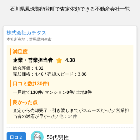
石川県鳳珠郡能登町で査定依頼できる不動産会社一覧
株式会社カチタス
本社所在地：群馬県桐生市
満足度
企業・営業担当者
4.38
総合評価：4.32
売却価格：4.46 / 売却スピード：3.88
口コミ数(130件)
一戸建て
130件
/
マンション
0件
/
土地
0件
良かった点
査定から売却完了・引き渡しまでがスムーズだった/
営業担
当者の対応が早かった/
他：14件
口コミ
50代/男性