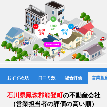
おすすめ順
口コミ数
総合評価
営業担
石川県鳳珠郡能登町
の不動産会社
（営業担当者の評価の高い順）