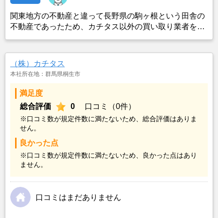
関東地方の不動産と違って長野県の駒ヶ根という田舎の
不動産であったため、カチタス以外の買い取り業者をみ
つけることができなかったことがカチタスを選んだ一番
の理由。売却金額については不満もあったが、いつまで
も空き家の状態で不動産を残しておけないと考えて売却
（株）カチタス
を決めた。
本社所在地：群馬県桐生市
満足度
総合評価
0
口コミ（0件）
※口コミ数が規定件数に満たないため、総合評価はありま
せん。
良かった点
※口コミ数が規定件数に満たないため、良かった点はあり
ません。
口コミはまだありません