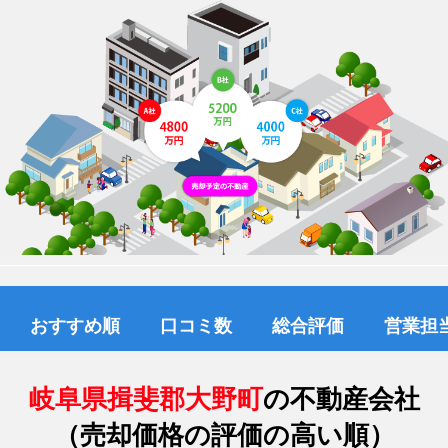
おすすめ順
口コミ数
総合評価
営業担
岐阜県揖斐郡大野町
の不動産会社
（売却価格の評価の高い順）