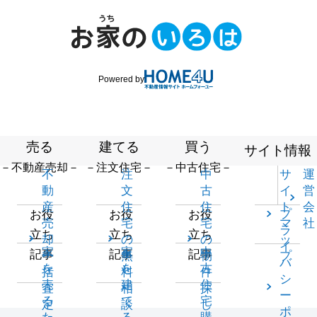
Powered by
売る
建てる
買う
サイト情報
－不動産売却－
－注文住宅－
－中古住宅－
不
注
中
サ
運
動
文
古
イ
営
産
住
住
ト
会
プ
お役
お役
お役
売
宅
宅
マ
社
ラ
立ち
立ち
立ち
却
の
の
ッ
イ
家
家
中
記事
記事
記事
一
無
物
プ
バ
を
を
古
括
料
件
シ
売
建
住
査
相
探
ー
る
て
宅
定
談
し
ポ