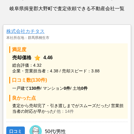
岐阜県揖斐郡大野町で査定依頼できる不動産会社一覧
株式会社カチタス
本社所在地：群馬県桐生市
満足度
売却価格
4.46
総合評価：4.32
企業・営業担当者：4.38 / 売却スピード：3.88
口コミ数(130件)
一戸建て
130件
/
マンション
0件
/
土地
0件
良かった点
査定から売却完了・引き渡しまでがスムーズだった/
営業担
当者の対応が早かった/
他：14件
口コミ
50代/男性