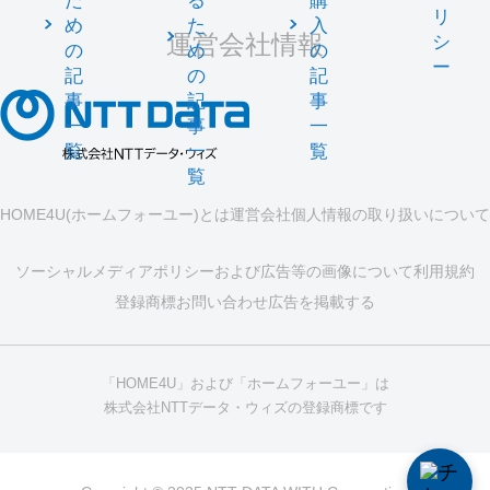
た
る
購
リ
め
た
入
運営会社情報
シ
の
め
の
ー
記
の
記
事
記
事
一
事
一
覧
一
覧
覧
HOME4U(ホームフォーユー)とは
運営会社
個人情報の取り扱いについて
ソーシャルメディアポリシーおよび広告等の画像について
利用規約
登録商標
お問い合わせ
広告を掲載する
「HOME4U」および「ホームフォーユー」は
株式会社NTTデータ・ウィズの登録商標です