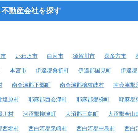
ら不動産会社を探す
山市
いわき市
白河市
須賀川市
喜多方市
市
本宮市
伊達郡桑折町
伊達郡国見町
伊達郡
村
南会津郡下郷町
南会津郡檜枝岐村
南会津郡
北塩原村
耶麻郡西会津町
耶麻郡磐梯町
耶麻郡
湯川村
河沼郡柳津町
大沼郡三島町
大沼郡金山
郡西郷村
西白河郡泉崎村
西白河郡中島村
西白