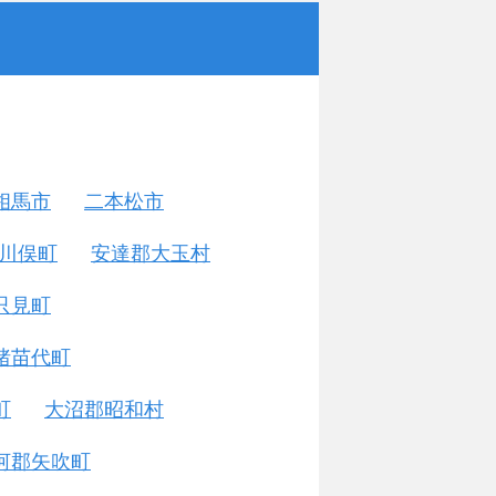
相馬市
二本松市
川俣町
安達郡大玉村
只見町
猪苗代町
町
大沼郡昭和村
河郡矢吹町