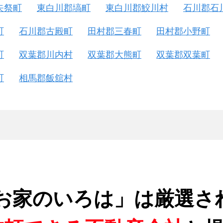
矢祭町
東白川郡塙町
東白川郡鮫川村
石川郡石
町
石川郡古殿町
田村郡三春町
田村郡小野町
町
双葉郡川内村
双葉郡大熊町
双葉郡双葉町
町
相馬郡飯舘村
お家のいろは」は厳選さ