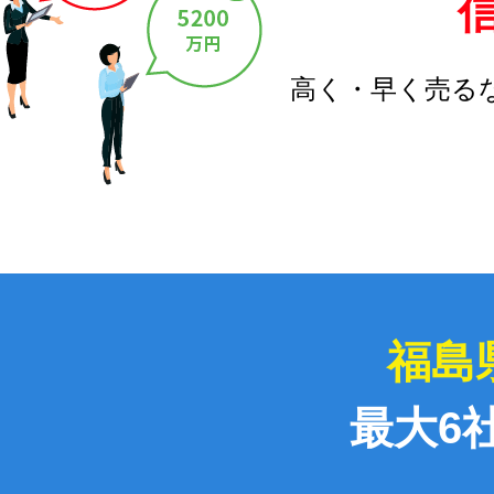
高く・早く売る
福島
最大6