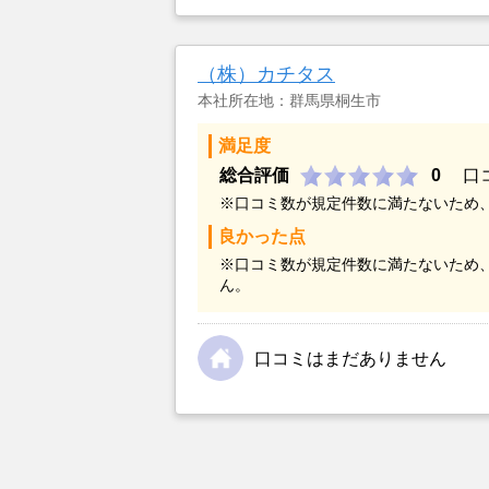
とができなかったことがカチタスを
金額については不満もあったが、い
不動産を残しておけないと考えて売
（株）カチタス
本社所在地：群馬県桐生市
満足度
総合評価
0
口
※口コミ数が規定件数に満たないため
良かった点
※口コミ数が規定件数に満たないため
ん。
口コミはまだありません