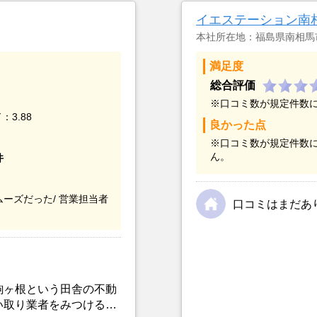
イエステーション南
本社所在地：福島県南相馬
満足度
総合評価
※口コミ数が規定件数
：3.88
良かった点
※口コミ数が規定件数
ん。
件
ーズだった/
営業担当者
口コミはまだあ
駒ヶ根という田舎の不動
い取り業者をみつけるこ