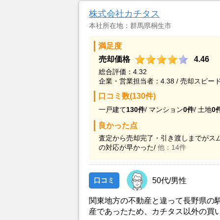
株式会社カチタス
本社所在地：群馬県桐生市
満足度
売却価格
4.46
総合評価：4.32
企業・営業担当者：4.38 / 売却スピード
口コミ数(130件)
一戸建て
130件
/
マンション
0件
/
土地
0
良かった点
査定から売却完了・引き渡しまでがスム
の対応が早かった/
他：14件
口コミ
50代/男性
関東地方の不動産と違って長野県の
産であったため、カチタス以外の買