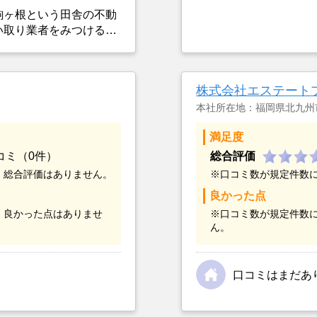
駒ヶ根という田舎の不動
い取り業者をみつけるこ
選んだ一番の理由。売却
つまでも空き家の状態で
却を決めた。
株式会社エステート
本社所在地：福岡県北九州
満足度
コミ（0件）
総合評価
、総合評価はありません。
※口コミ数が規定件数
良かった点
、良かった点はありませ
※口コミ数が規定件数
ん。
口コミはまだあ