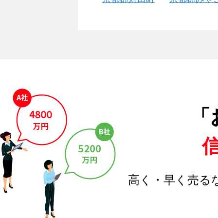
「
高く・早く売る