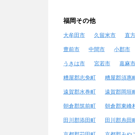
福岡その他
大牟田市
久留米市
直
豊前市
中間市
小郡市
うきは市
宮若市
嘉麻
糟屋郡志免町
糟屋郡須惠
遠賀郡水巻町
遠賀郡岡垣
朝倉郡筑前町
朝倉郡東峰
田川郡添田町
田川郡糸田
京都郡苅田町
京都郡みや