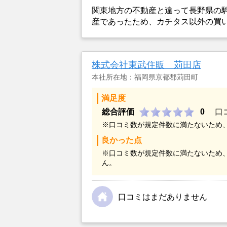
関東地方の不動産と違って長野県の
産であったため、カチタス以外の買
とができなかったことがカチタスを
金額については不満もあったが、い
不動産を残しておけないと考えて売
株式会社東武住販 苅田店
本社所在地：福岡県京都郡苅田町
満足度
総合評価
0
口
※口コミ数が規定件数に満たないため
良かった点
※口コミ数が規定件数に満たないため
ん。
口コミはまだありません