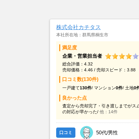
株式会社カチタス
本社所在地：群馬県桐生市
満足度
企業・営業担当者
総合評価：4.32
売却価格：4.46 / 売却スピード：3.88
口コミ数(130件)
一戸建て
130件
/
マンション
0件
/
土地
0
良かった点
査定から売却完了・引き渡しまでがスム
の対応が早かった/
他：14件
口コミ
50代/男性