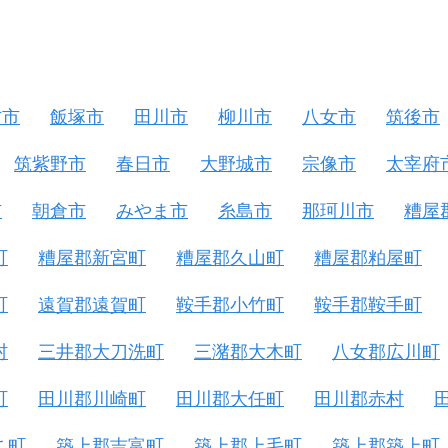
方市
飯塚市
田川市
柳川市
八女市
筑後市
筑紫野市
春日市
大野城市
宗像市
太宰府
市
朝倉市
みやま市
糸島市
那珂川市
糟屋
町
糟屋郡新宮町
糟屋郡久山町
糟屋郡粕屋町
町
遠賀郡遠賀町
鞍手郡小竹町
鞍手郡鞍手町
村
三井郡大刀洗町
三潴郡大木町
八女郡広川町
町
田川郡川崎町
田川郡大任町
田川郡赤村
こ町
築上郡吉富町
築上郡上毛町
築上郡築上町