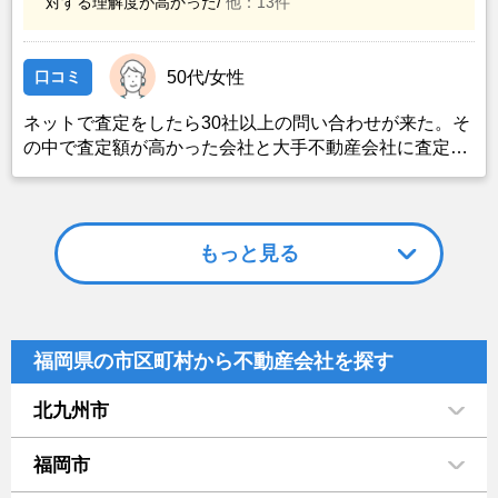
対する理解度が高かった/
他：13件
口コミ
50代/女性
ネットで査定をしたら30社以上の問い合わせが来た。そ
の中で査定額が高かった会社と大手不動産会社に査定に
来てもらい、査定額が高かった会社2社に決めた。大手
不動産会社の営業の方は態度が悪く査定額も低く非常に
がっかりした。査定額に300万も違いがあった。結局、
営業の方の熱意と人柄で一社に決めた。結果、すぐに売
もっと見る
却できたので判断は間違っていなかったと思っている。
福岡県の市区町村から不動産会社を探す
北九州市
福岡市