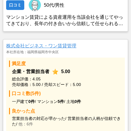
口コミ
50代/男性
マンション賃貸による資産運用を当該会社を通じてやっ
てきており、長年の付き合いから信頼して任せられると
思ったから。
株式会社ビジネス・ワン賃貸管理
本社所在地：福岡県福岡市中央区
満足度
企業・営業担当者
5.00
総合評価：4.05
売却価格：5.00 / 売却スピード：5.00
口コミ数(5件)
一戸建て
0件
/
マンション
5件
/
土地
0件
良かった点
営業担当者の対応が早かった/
営業担当者の人柄が信頼でき
た/
他：6件