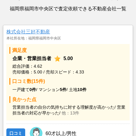
福岡県福岡市中央区で査定依頼できる不動産会社一覧
株式会社三好不動産
本社所在地：福岡県福岡市中央区
満足度
企業・営業担当者
5.00
総合評価：4.62
売却価格：5.00 / 売却スピード：4.33
口コミ数(15件)
一戸建て
0件
/
マンション
5件
/
土地
10件
良かった点
営業担当者の自分の気持ちに対する理解度が高かった/
営業
担当者の対応が早かった/
他：13件
口コミ
60才以上/男性