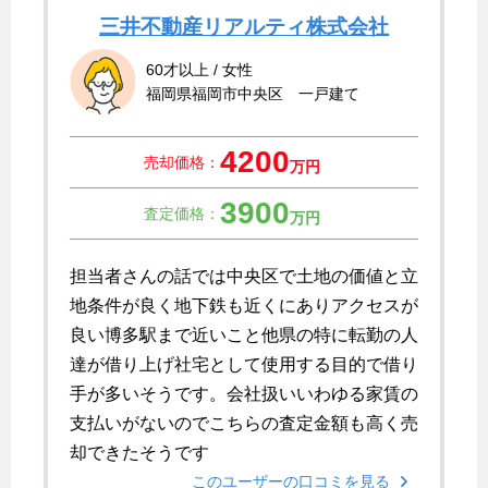
三井不動産リアルティ株式会社
60才以上 / 女性
福岡県福岡市中央区 一戸建て
4200
売却価格：
万円
3900
査定価格：
万円
担当者さんの話では中央区で土地の価値と立
地条件が良く地下鉄も近くにありアクセスが
良い博多駅まで近いこと他県の特に転勤の人
達が借り上げ社宅として使用する目的で借り
手が多いそうです。会社扱いいわゆる家賃の
支払いがないのでこちらの査定金額も高く売
却できたそうです
このユーザーの口コミを見る