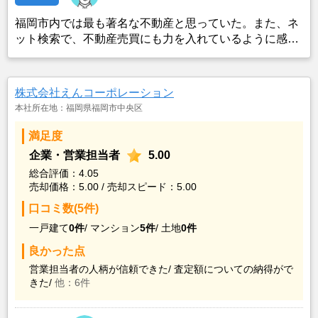
福岡市内では最も著名な不動産と思っていた。また、ネ
ット検索で、不動産売買にも力を入れているように感じ
た。加えて、新居の紹介をしてもらえることも期待し
た。
株式会社えんコーポレーション
本社所在地：福岡県福岡市中央区
満足度
企業・営業担当者
5.00
総合評価：4.05
売却価格：5.00 / 売却スピード：5.00
口コミ数(5件)
一戸建て
0件
/
マンション
5件
/
土地
0件
良かった点
営業担当者の人柄が信頼できた/
査定額についての納得がで
きた/
他：6件