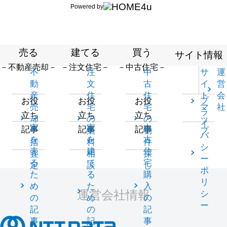
Powered by
売る
建てる
買う
サイト情報
－不動産売却－
－注文住宅－
－中古住宅－
不
注
中
サ
運
動
文
古
イ
営
産
住
住
ト
会
プ
お役
お役
お役
売
宅
宅
マ
社
ラ
立ち
立ち
立ち
却
の
の
ッ
イ
家
家
中
記事
記事
記事
一
無
物
プ
バ
を
を
古
括
料
件
シ
売
建
住
査
相
探
ー
る
て
宅
定
談
し
ポ
た
る
購
リ
め
た
入
運営会社情報
シ
の
め
の
ー
記
の
記
事
記
事