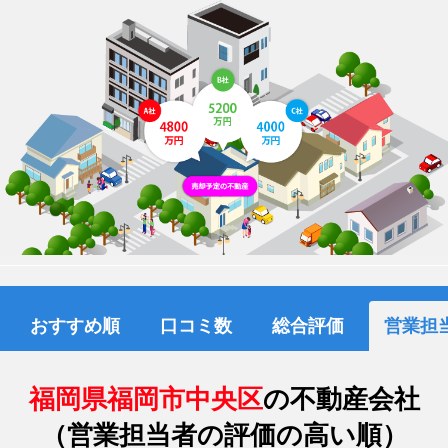
おすすめ順
口コミ数
総合評価
営業担
福岡県福岡市中央区
の不動産会社
（営業担当者の評価の高い順）