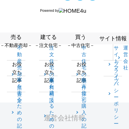
Powered by
売る
建てる
買う
サイト情報
－不動産売却－
－注文住宅－
－中古住宅－
不
注
中
サ
運
動
文
古
イ
営
産
住
住
ト
会
プ
お役
お役
お役
売
宅
宅
マ
社
ラ
立ち
立ち
立ち
却
の
の
ッ
イ
家
家
中
記事
記事
記事
一
無
物
プ
バ
を
を
古
括
料
件
シ
売
建
住
査
相
探
ー
る
て
宅
定
談
し
ポ
た
る
購
リ
め
た
入
運営会社情報
シ
の
め
の
ー
記
の
記