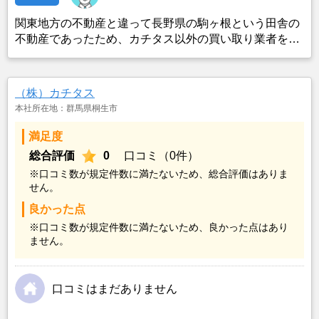
関東地方の不動産と違って長野県の駒ヶ根という田舎の
不動産であったため、カチタス以外の買い取り業者をみ
つけることができなかったことがカチタスを選んだ一番
の理由。売却金額については不満もあったが、いつまで
も空き家の状態で不動産を残しておけないと考えて売却
（株）カチタス
を決めた。
本社所在地：群馬県桐生市
満足度
総合評価
0
口コミ（0件）
※口コミ数が規定件数に満たないため、総合評価はありま
せん。
良かった点
※口コミ数が規定件数に満たないため、良かった点はあり
ません。
口コミはまだありません