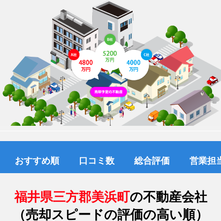
おすすめ順
口コミ数
総合評価
営業担
福井県三方郡美浜町
の不動産会社
（売却スピードの評価の高い順）