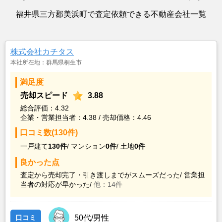
福井県三方郡美浜町で査定依頼できる不動産会社一覧
株式会社カチタス
本社所在地：群馬県桐生市
満足度
売却スピード
3.88
総合評価：4.32
企業・営業担当者：4.38 / 売却価格：4.46
口コミ数(130件)
一戸建て
130件
/
マンション
0件
/
土地
0件
良かった点
査定から売却完了・引き渡しまでがスムーズだった/
営業担
当者の対応が早かった/
他：14件
口コミ
50代/男性