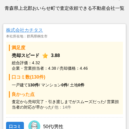
青森県上北郡おいらせ町で査定依頼できる不動産会社一覧
株式会社カチタス
本社所在地：群馬県桐生市
満足度
売却スピード
3.88
総合評価：4.32
企業・営業担当者：4.38 / 売却価格：4.46
口コミ数(130件)
一戸建て
130件
/
マンション
0件
/
土地
0件
良かった点
査定から売却完了・引き渡しまでがスムーズだった/
営業担
当者の対応が早かった/
他：14件
口コミ
50代/男性