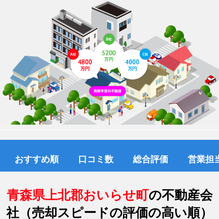
おすすめ順
口コミ数
総合評価
営業担
青森県上北郡おいらせ町
の不動産会
社（売却スピードの評価の高い順）