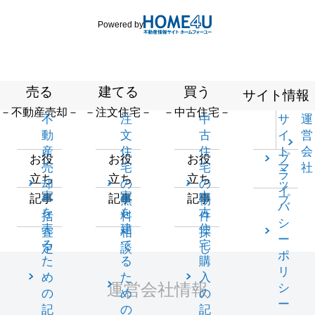
Powered by
売る
建てる
買う
サイト情報
－不動産売却－
－注文住宅－
－中古住宅－
不
注
中
サ
運
動
文
古
イ
営
産
住
住
ト
会
プ
お役
お役
お役
売
宅
宅
マ
社
ラ
立ち
立ち
立ち
却
の
の
ッ
イ
家
家
中
記事
記事
記事
一
無
物
プ
バ
を
を
古
括
料
件
シ
売
建
住
査
相
探
ー
る
て
宅
定
談
し
ポ
た
る
購
リ
め
た
入
運営会社情報
シ
の
め
の
ー
記
の
記