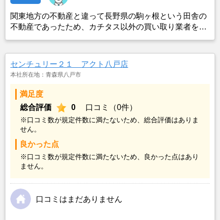
関東地方の不動産と違って長野県の駒ヶ根という田舎の
不動産であったため、カチタス以外の買い取り業者をみ
つけることができなかったことがカチタスを選んだ一番
の理由。売却金額については不満もあったが、いつまで
も空き家の状態で不動産を残しておけないと考えて売却
センチュリー２１ アクト八戸店
を決めた。
本社所在地：青森県八戸市
満足度
総合評価
0
口コミ（0件）
※口コミ数が規定件数に満たないため、総合評価はありま
せん。
良かった点
※口コミ数が規定件数に満たないため、良かった点はあり
ません。
口コミはまだありません