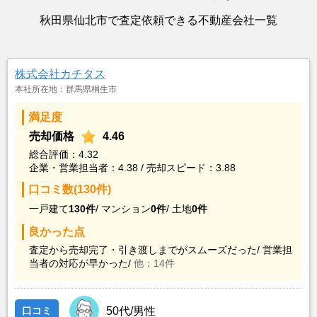
秋田県仙北市で査定依頼できる不動産会社一覧
株式会社カチタス
本社所在地：群馬県桐生市
満足度
売却価格
4.46
総合評価：4.32
企業・営業担当者：4.38 / 売却スピード：3.88
口コミ数(130件)
一戸建て
130件
/
マンション
0件
/
土地
0件
良かった点
査定から売却完了・引き渡しまでがスムーズだった/
営業担
当者の対応が早かった/
他：14件
口コミ
50代/男性