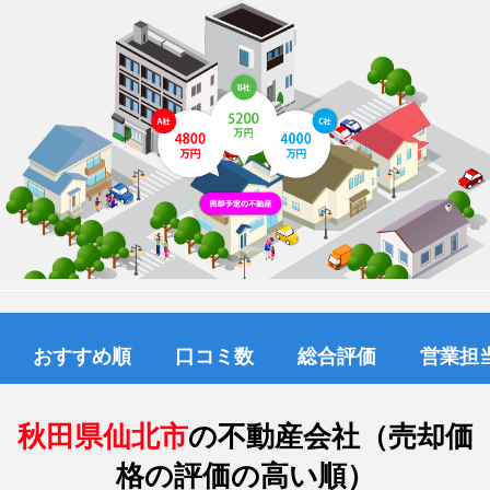
おすすめ順
口コミ数
総合評価
営業担
秋田県仙北市
の不動産会社（売却価
格の評価の高い順）