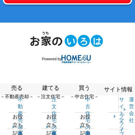
Powered by
売る
建てる
買う
サイト情報
－不動産売却－
－注文住宅－
－中古住宅－
不
注
中
サ
運
動
文
古
イ
営
産
住
住
ト
会
プ
お役
お役
お役
売
宅
宅
マ
社
ラ
立ち
立ち
立ち
却
の
の
ッ
イ
家
家
中
記事
記事
記事
一
無
物
プ