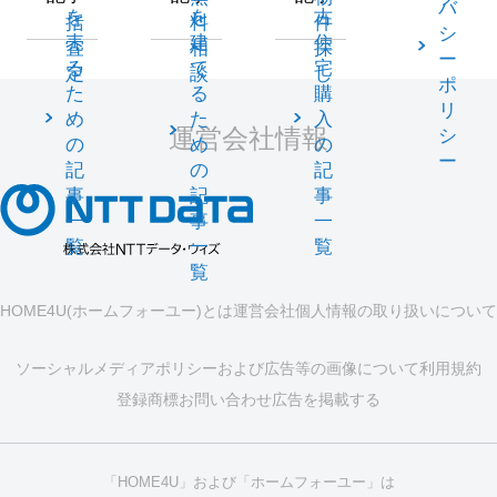
バ
を
を
古
括
料
件
シ
売
建
住
査
相
探
ー
る
て
宅
定
談
し
ポ
た
る
購
リ
め
た
入
運営会社情報
シ
の
め
の
ー
記
の
記
事
記
事
一
事
一
覧
一
覧
覧
HOME4U(ホームフォーユー)とは
運営会社
個人情報の取り扱いについて
ソーシャルメディアポリシーおよび広告等の画像について
利用規約
登録商標
お問い合わせ
広告を掲載する
「HOME4U」および「ホームフォーユー」は