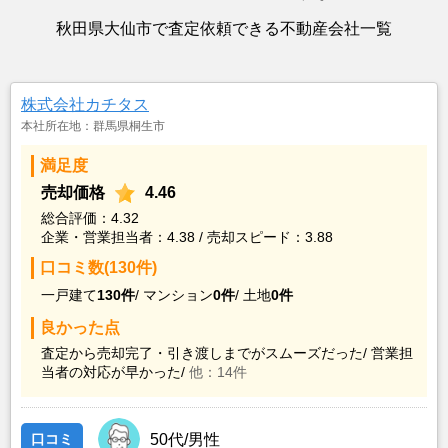
秋田県大仙市で査定依頼できる不動産会社一覧
株式会社カチタス
本社所在地：群馬県桐生市
満足度
売却価格
4.46
総合評価：4.32
企業・営業担当者：4.38 / 売却スピード：3.88
口コミ数(130件)
一戸建て
130件
/
マンション
0件
/
土地
0件
良かった点
査定から売却完了・引き渡しまでがスムーズだった/
営業担
当者の対応が早かった/
他：14件
口コミ
50代/男性