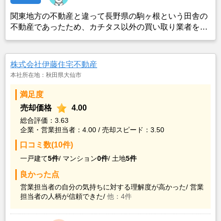
関東地方の不動産と違って長野県の駒ヶ根という田舎の
不動産であったため、カチタス以外の買い取り業者をみ
つけることができなかったことがカチタスを選んだ一番
の理由。売却金額については不満もあったが、いつまで
も空き家の状態で不動産を残しておけないと考えて売却
株式会社伊藤住宅不動産
を決めた。
本社所在地：秋田県大仙市
満足度
売却価格
4.00
総合評価：3.63
企業・営業担当者：4.00 / 売却スピード：3.50
口コミ数(10件)
一戸建て
5件
/
マンション
0件
/
土地
5件
良かった点
営業担当者の自分の気持ちに対する理解度が高かった/
営業
担当者の人柄が信頼できた/
他：4件