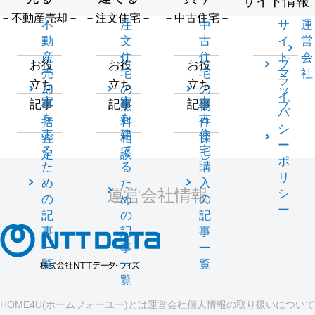
サイト情報
－不動産売却－
－注文住宅－
－中古住宅－
不
注
中
サ
運
動
文
古
イ
営
産
住
住
ト
会
プ
お役
お役
お役
売
宅
宅
マ
社
ラ
立ち
立ち
立ち
却
の
の
ッ
イ
家
家
中
記事
記事
記事
一
無
物
プ
バ
を
を
古
括
料
件
シ
売
建
住
査
相
探
ー
る
て
宅
定
談
し
ポ
た
る
購
リ
め
た
入
運営会社情報
シ
の
め
の
ー
記
の
記
事
記
事
一
事
一
覧
一
覧
覧
HOME4U(ホームフォーユー)とは
運営会社
個人情報の取り扱いについて