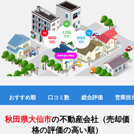
おすすめ順
口コミ数
総合評価
営業担
秋田県大仙市
の不動産会社（売却価
格の評価の高い順）